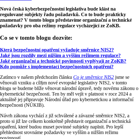
Nová česká kyberbezpečnostní legislativa bude klást na
regulované subjekty řadu požadavků. Co to bude prakticky
znamenat? V tomto blogu představíme organizační a technické
požadavky pro oba režimy regulace vycházející ze ZoKB.
Co se v tomto blogu dozvíte:
Která bezpečnostní opatření vyžaduje směrnice NIS2?
Jaké jsou rozdíly mezi nižším a vyšším režimem regulace?
Jaké organizační a technické povinnosti vyplývají ze ZoKB?
Kdo pomůže s implementací bezpečnostních opatření?
Zatímco v našem předchozím článku
Co je směrnice NIS2
jsme se
věnovali vzniku a cíl§m nové evropské legislativy NIS2, v tomto
blogu se budeme blíže věnovat národní úpravě, tedy novému zákonu o
kybernetické bezpečnosti. Ten by měl vejít v platnost v roce 2024 a
aktuálně jej připravuje Národní úřad pro kybernetickou a informační
bezpečnosti (NÚKIB).
Návrh zákona vychází z již schválené a závazné směrnice NIS2, a
proto si již lze celkem konkrétně představit organizační a technická
opatření, které budou muset povinné subjekty naplnit. Pro lepší
přehlednost srovnáme požadavky ve vyšším a nižším režimu
povinností.