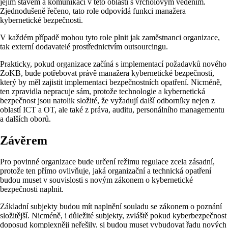
jejím stavem a komunikaci v této oblasti s vrcholovým vedením.
Zjednodušeně řečeno, tato role odpovídá funkci manažera
kybernetické bezpečnosti.
V každém případě mohou tyto role plnit jak zaměstnanci organizace,
tak externí dodavatelé prostřednictvím outsourcingu.
Prakticky, pokud organizace začíná s implementací požadavků nového
ZoKB, bude potřebovat právě manažera kybernetické bezpečnosti,
který by měl zajistit implementaci bezpečnostních opatření. Nicméně,
ten zpravidla nepracuje sám, protože technologie a kybernetická
bezpečnost jsou natolik složité, že vyžadují další odborníky nejen z
oblastí ICT a OT, ale také z práva, auditu, personálního managementu
a dalších oborů.
Závěrem
Pro povinné organizace bude určení režimu regulace zcela zásadní,
protože ten přímo ovlivňuje, jaká organizační a technická opatření
budou muset v souvislosti s novým zákonem o kybernetické
bezpečnosti naplnit.
Základní subjekty budou mít naplnění souladu se zákonem o poznání
složitější. Nicméně, i důležité subjekty, zvláště pokud kyberbezpečnost
doposud komplexněji neřešily, si budou muset vybudovat řadu nových