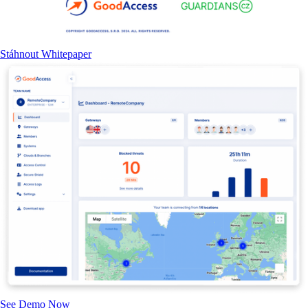
Stáhnout Whitepaper
See Demo Now