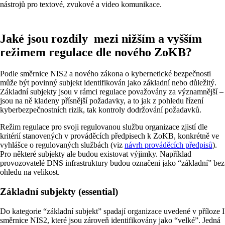
nástrojů pro textové, zvukové a video komunikace.
Jaké jsou rozdíly mezi nižším a vyšším
režimem regulace dle nového ZoKB?
Podle směrnice NIS2 a nového zákona o kybernetické bezpečnosti
může být povinný subjekt identifikován jako základní nebo důležitý.
Základní subjekty jsou v rámci regulace považovány za významnější –
jsou na ně kladeny přísnější požadavky, a to jak z pohledu řízení
kyberbezpečnostních rizik, tak kontroly dodržování požadavků.
Režim regulace pro svoji regulovanou službu organizace zjistí dle
kritérií stanovených v prováděcích předpisech k ZoKB, konkrétně ve
vyhlášce o regulovaných službách (viz
návrh prováděcích předpisů
).
Pro některé subjekty ale budou existovat výjimky. Například
provozovatelé DNS infrastruktury budou označeni jako “základní” bez
ohledu na velikost.
Základní subjekty (essential)
Do kategorie “základní subjekt” spadají organizace uvedené v příloze I
směrnice NIS2, které jsou zároveň identifikovány jako “velké”. Jedná