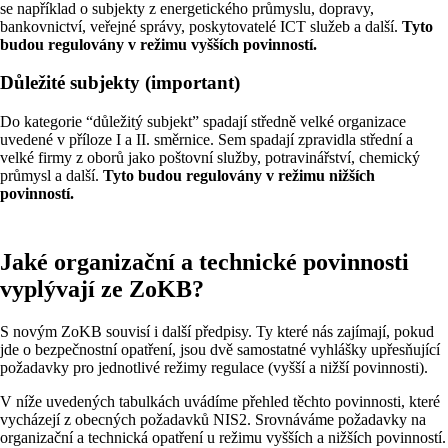
se například o subjekty z energetického průmyslu, dopravy,
bankovnictví, veřejné správy, poskytovatelé ICT služeb a další.
Tyto
budou regulovány v režimu vyšších povinností.
Důležité subjekty (important)
Do kategorie “důležitý subjekt” spadají středně velké organizace
uvedené v příloze I a II. směrnice. Sem spadají zpravidla střední a
velké firmy z oborů jako poštovní služby, potravinářství, chemický
průmysl a další.
Tyto budou regulovány v režimu nižších
povinností.
Jaké organizační a technické povinnosti
vyplývají ze ZoKB?
S novým ZoKB souvisí i další předpisy. Ty které nás zajímají, pokud
jde o bezpečnostní opatření, jsou dvě samostatné vyhlášky upřesňující
požadavky pro jednotlivé režimy regulace (vyšší a nižší povinnosti).
V níže uvedených tabulkách uvádíme přehled těchto povinnosti, které
vycházejí z obecných požadavků NIS2. Srovnáváme požadavky na
organizační a technická opatření u režimu vyšších a nižších povinností.