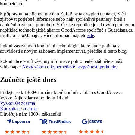
kompetencí.
S přípravou na příchod nového ZoKB se tak vyplatí neotálet, začít
zjišťovat potřebné informace nebo najít spolehlivé partnery, kteří s
naplněním zákona pomohou. V České republice je takovým partnerem
například technologická aliance GoodAccess společně s Guardians.cz,
ProID a LogManager. Více informací najdete
zde
.
Pokud vás zajímají konkrétní technologie, které bude potřeba v
souvislosti s novým zákonem implementovat, přečtěte si tento blog.
Pokud chcete mít všechny informace pohromadě, stáhněte si náš
whitepaper
Nový zákon o kybernetické bezpečnosti prakticky
.
Začněte ještě dnes
Přidejte se k 1300+ firmám, které chrání svá data s GoodAccess.
Vyzkoušejte zdarma po dobu 14 dní.
Vyzkoušet zdarma
Konzultace zdarma
Důvěřuje nám 1300+ zákazníků