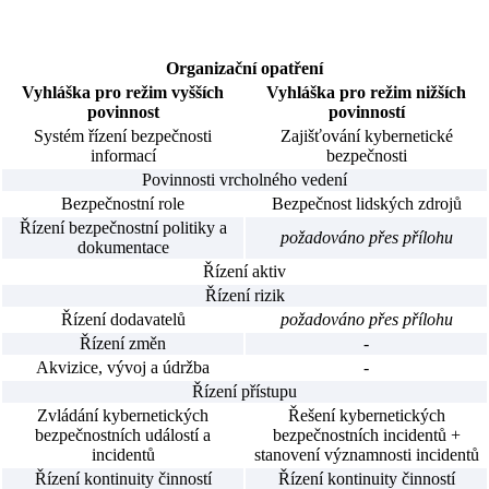
Organizační opatření
Vyhláška pro režim vyšších
Vyhláška pro režim nižších
povinnost
povinností
Systém řízení bezpečnosti
Zajišťování kybernetické
informací
bezpečnosti
Povinnosti vrcholného vedení
Bezpečnostní role
Bezpečnost lidských zdrojů
Řízení bezpečnostní politiky a
požadováno přes přílohu
dokumentace
Řízení aktiv
Řízení rizik
Řízení dodavatelů
požadováno přes přílohu
Řízení změn
-
Akvizice, vývoj a údržba
-
Řízení přístupu
Zvládání kybernetických
Řešení kybernetických
bezpečnostních událostí a
bezpečnostních incidentů +
incidentů
stanovení významnosti incidentů
Řízení kontinuity činností
Řízení kontinuity činností