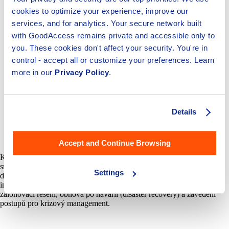
cookies to optimize your experience, improve our
services, and for analytics. Your secure network built
with GoodAccess remains private and accessible only to
you. These cookies don't affect your security. You're in
control - accept all or customize your preferences. Learn
more in our
Privacy Policy
.
Details
Obr 1: Vybrané technologie pro naplnění požadavků
ZoKB
Opatření pro zajištění business kontinuity
Accept and Continue Browsing
K posílení ochrany proti ztrátě dat a selhání systémů vyžaduje
směrnice NIS2, aby organizace zavedly postupy pro zajištění
Settings
dostupnosti služeb a obnovení provozu v případě kybernetického
incidentu. V praxi se typicky bude jednat o technologie, jako jsou
zálohovací řešení, obnova po havárii (disaster recovery) a zavedení
postupů pro krizový management.