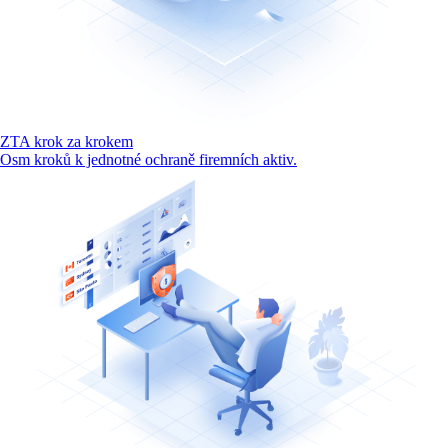
ZTA krok za krokem
Osm kroků k jednotné ochraně firemních aktiv.