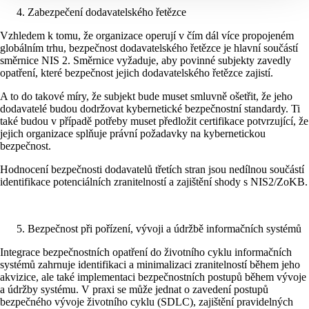
Zabezpečení dodavatelského řetězce
Vzhledem k tomu, že organizace operují v čím dál více propojeném
globálním trhu, bezpečnost dodavatelského řetězce je hlavní součástí
směrnice NIS 2. Směrnice vyžaduje, aby povinné subjekty zavedly
opatření, které bezpečnost jejich dodavatelského řetězce zajistí.
A to do takové míry, že subjekt bude muset smluvně ošetřit, že jeho
dodavatelé budou dodržovat kybernetické bezpečnostní standardy. Ti
také budou v případě potřeby muset předložit certifikace potvrzující, že
jejich organizace splňuje právní požadavky na kybernetickou
bezpečnost.
Hodnocení bezpečnosti dodavatelů třetích stran jsou nedílnou součástí
identifikace potenciálních zranitelností a zajištění shody s NIS2/ZoKB.
Bezpečnost při pořízení, vývoji a údržbě informačních systémů
Integrace bezpečnostních opatření do životního cyklu informačních
systémů zahrnuje identifikaci a minimalizaci zranitelností během jeho
akvizice, ale také implementaci bezpečnostních postupů během vývoje
a údržby systému. V praxi se může jednat o zavedení postupů
bezpečného vývoje životního cyklu (SDLC), zajištění pravidelných