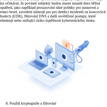
lze očekávat, že povinné subjekty budou muset nasadit dnes běžná
opatření, jako například prosazování silné politiky pro nastavení a
rotaci hesel, zavedení nástrojů pro pro detekci incidentů na koncových
bodech (EDR), filtrování DNS a další osvědčené postupy, které
eliminují nebo snižující riziko úspěšnosti kybernetického útoku.
Použití kryptografie a šifrování