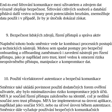
End-to-end šifrování komunikace mezi uživatelem a zdrojem dat
výrazně zlepšuje bezpečnost. Šifrování citlivých souborů a databází
přidává další vrstvu ochrany proti potenciálním hrozbám, znemožňuje
data použít i v případě, že by je útočník dokázal získat.
Bezpečnost lidských zdrojů, řízení přístupů a správa aktiv
Naplnění tohoto bodu směrnice vede ke kombinaci procesních postupů
a technických nástrojů. Mohou sem spadat postupy pro bezpečný
onboarding a offboarding zaměstnanců i zavedení nástrojů pro řízení
přístupu, jako je například zero trust, které vedou k omezení rizika
neoprávněného přístupu, manipulace a kompromitace dat.
Použití vícefaktorové autentizace a bezpečná komunikace
Směrnice také ukládá povinnost použití dodatečných forem ověření
uživatele, aby bylo minimalizováno riziko kompromitace jejich účtů.
MFA je součástí řízení přístupu založeného na identitě, což je nedílná
součást zero trust přístupu. MFA lze implementovat na úrovni aplikace,
například jako součást SSO, nebo na síťové úrovni během autentizace.
Směrnice dále vyžaduje používání bezpečných komunikačních