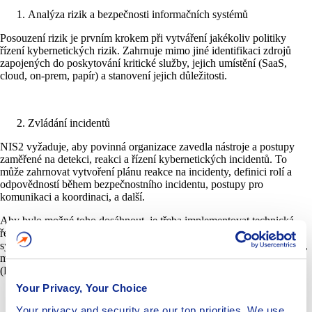
Analýza rizik a bezpečnosti informačních systémů
Posouzení rizik je prvním krokem při vytváření jakékoliv politiky
řízení kybernetických rizik. Zahrnuje mimo jiné identifikaci zdrojů
zapojených do poskytování kritické služby, jejich umístění (SaaS,
cloud, on-prem, papír) a stanovení jejich důležitosti.
Zvládání incidentů
NIS2 vyžaduje, aby povinná organizace zavedla nástroje a postupy
zaměřené na detekci, reakci a řízení kybernetických incidentů. To
může zahrnovat vytvoření plánu reakce na incidenty, definici rolí a
odpovědností během bezpečnostního incidentu, postupy pro
komunikaci a koordinaci, a další.
Aby bylo možné toho dosáhnout, je třeba implementovat technická
řešení pro zvládání kybernetických incidentů, jako jsou například
systémy detekce proniknutí (IDS), systémy prevence proniknutí (IPS),
monitorování činnosti, detekci hrozeb na úrovni koncových bodů
(EDR) a sítí (NDR) nebo systémy pro korelaci událostí (SIEM).
Your Privacy, Your Choice
Your privacy and security are our top priorities. We use