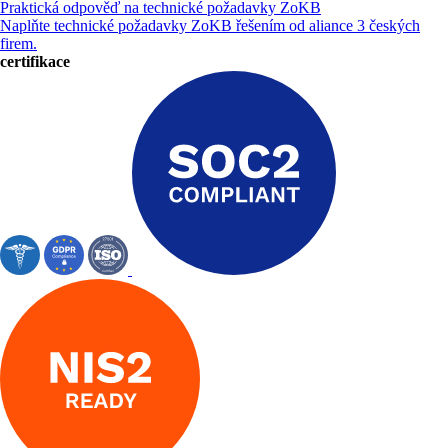
Praktická odpověď na technické požadavky ZoKB
Naplňte technické požadavky ZoKB řešením od aliance 3 českých
firem.
certifikace