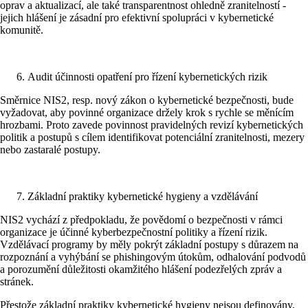
oprav a aktualizací, ale také transparentnost ohledně zranitelností -
jejich hlášení je zásadní pro efektivní spolupráci v kybernetické
komunitě.
Audit účinnosti opatření pro řízení kybernetických rizik
Směrnice NIS2, resp. nový zákon o kybernetické bezpečnosti, bude
vyžadovat, aby povinné organizace držely krok s rychle se měnícím
hrozbami. Proto zavede povinnost pravidelných revizí kybernetických
politik a postupů s cílem identifikovat potenciální zranitelnosti, mezery
nebo zastaralé postupy.
Základní praktiky kybernetické hygieny a vzdělávání
NIS2 vychází z předpokladu, že povědomí o bezpečnosti v rámci
organizace je účinné kyberbezpečnostní politiky a řízení rizik.
Vzdělávací programy by měly pokrýt základní postupy s důrazem na
rozpoznání a vyhýbání se phishingovým útokům, odhalování podvodů
a porozumění důležitosti okamžitého hlášení podezřelých zpráv a
stránek.
Přestože základní praktiky kybernetické hygieny nejsou definovány,