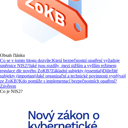
Obsah článku
Co se v tomto blogu dozvíte:
Která bezpečnostní opatření vyžaduje
směrnice NIS2?
Jaké jsou rozdíly mezi nižším a vyšším režimem
regulace dle nového ZoKB?
Základní subjekty (essential)
Důležité
subjekty (important)
Jaké organizační a technické povinnosti vyplývají
ze ZoKB?
Kdo pomůže s implementací bezpečnostních opatření?
Závěrem
Co je NIS2?