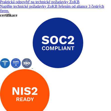
Praktická odpověď na technické požadavky ZoKB
Naplňte technické požadavky ZoKB řešením od aliance 3 českých
firem.
certifikace