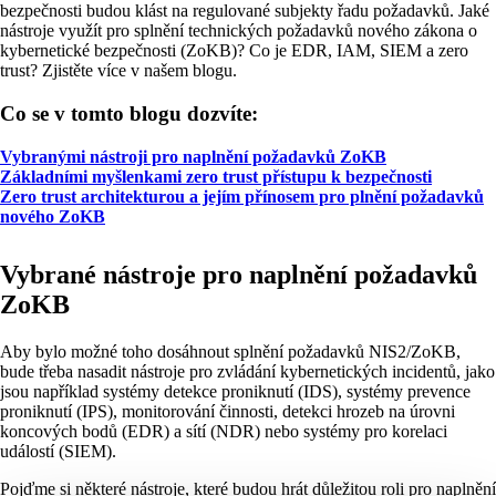
bezpečnosti budou klást na regulované subjekty řadu požadavků. Jaké
nástroje využít pro splnění technických požadavků nového zákona o
kybernetické bezpečnosti (ZoKB)? Co je EDR, IAM, SIEM a zero
trust? Zjistěte více v našem blogu.
Co se v tomto blogu dozvíte:
Vybranými nástroji pro naplnění požadavků ZoKB
Základními myšlenkami zero trust přístupu k bezpečnosti
Zero trust architekturou a jejím přínosem pro plnění požadavků
nového ZoKB
Vybrané nástroje pro naplnění požadavků
ZoKB
Aby bylo možné toho dosáhnout splnění požadavků NIS2/ZoKB,
bude třeba nasadit nástroje pro zvládání kybernetických incidentů, jako
jsou například systémy detekce proniknutí (IDS), systémy prevence
proniknutí (IPS), monitorování činnosti, detekci hrozeb na úrovni
koncových bodů (EDR) a sítí (NDR) nebo systémy pro korelaci
událostí (SIEM).
Pojďme si některé nástroje, které budou hrát důležitou roli pro naplnění