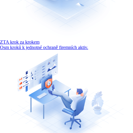
ZTA krok za krokem
Osm kroků k jednotné ochraně firemních aktiv.