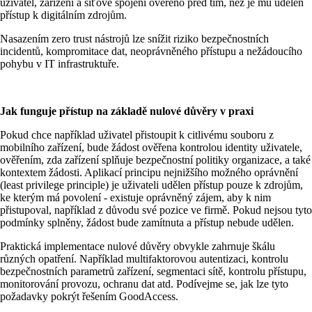
uživatel, zařízení a síťové spojení ověřeno před tím, než je mu udělen
přístup k digitálním zdrojům.
Nasazením zero trust nástrojů lze snížit riziko bezpečnostních
incidentů, kompromitace dat, neoprávněného přístupu a nežádoucího
pohybu v IT infrastruktuře.
Jak funguje přístup na základě nulové důvěry v praxi
Pokud chce například uživatel přistoupit k citlivému souboru z
mobilního zařízení, bude žádost ověřena kontrolou identity uživatele,
ověřením, zda zařízení splňuje bezpečnostní politiky organizace, a také
kontextem žádosti. Aplikací principu nejnižšího možného oprávnění
(least privilege principle) je uživateli udělen přístup pouze k zdrojům,
ke kterým má povolení - existuje oprávněný zájem, aby k nim
přistupoval, například z důvodu své pozice ve firmě. Pokud nejsou tyto
podmínky splněny, žádost bude zamítnuta a přístup nebude udělen.
Praktická implementace nulové důvěry obvykle zahrnuje škálu
různých opatření. Například multifaktorovou autentizaci, kontrolu
bezpečnostních parametrů zařízení, segmentaci sítě, kontrolu přístupu,
monitorování provozu, ochranu dat atd. Podívejme se, jak lze tyto
požadavky pokrýt řešením GoodAccess.