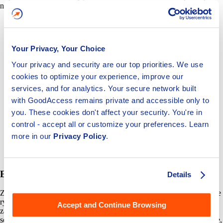
nového zákona o kybernetické bezpečnosti, představit.
Your Privacy, Your Choice
Your privacy and security are our top priorities. We use
cookies to optimize your experience, improve our
services, and for analytics. Your secure network built
with GoodAccess remains private and accessible only to
you. These cookies don't affect your security. You're in
control - accept all or customize your preferences. Learn
more in our
Privacy Policy
.
Schéma 1: Vybrané technologie pro naplnění požadavků
ZoKB
Endpoint detection and response (EDR)
Details
Zavedení nástroje EDR (Endpoint Detection and Response) umožňuje
rychlou a efektivní detekci a odpověď na hrozby cílící na koncová
Accept and Continue Browsing
zařízení v síti. Jedná se buďto o samostatné nástroje, jako antivirový
software, anti-malware programy, firewall, šifrování dat, nebo nástroje,