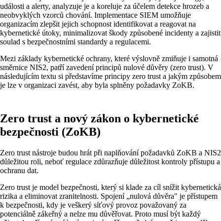
události a alerty, analyzuje je a koreluje za účelem detekce hrozeb a
neobvyklých vzorců chování. Implementace SIEM umožňuje
organizacím zlepšit jejich schopnost identifikovat a reagovat na
kybernetické útoky, minimalizovat škody způsobené incidenty a zajistit
soulad s bezpečnostními standardy a regulacemi.
Mezi základy kybernetické ochrany, které výslovně zmiňuje i samotná
směrnice NIS2, patří zavedení principů nulové důvěry (zero trust). V
následujícím textu si představíme principy zero trust a jakým způsobem
je lze v organizaci zavést, aby byla splněny požadavky ZoKB.
Zero trust a nový zákon o kybernetické
bezpečnosti (ZoKB)
Zero trust nástroje budou hrát při naplňování požadavků ZoKB a NIS2
důležitou roli, neboť regulace zdůrazňuje důležitost kontroly přístupu a
ochranu dat.
Zero trust je model bezpečnosti, který si klade za cíl snížit kybernetická
rizika a eliminovat zranitelnosti. Spojení „nulová důvěra" je přístupem
k bezpečnosti, kdy je veškerý síťový provoz považovaný za
potenciálně zákeřný a nelze mu důvěřovat. Proto musí být každý