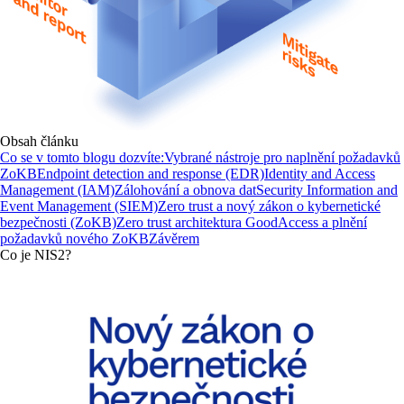
Obsah článku
Co se v tomto blogu dozvíte:
Vybrané nástroje pro naplnění požadavků
ZoKB
Endpoint detection and response (EDR)
Identity and Access
Management (IAM)
Zálohování a obnova dat
Security Information and
Event Management (SIEM)
Zero trust a nový zákon o kybernetické
bezpečnosti (ZoKB)
Zero trust architektura GoodAccess a plnění
požadavků nového ZoKB
Závěrem
Co je NIS2?