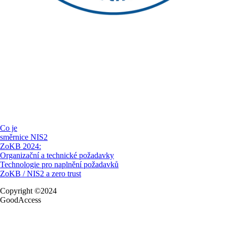
Co je
směrnice NIS2
ZoKB 2024:
Organizační a technické požadavky
Technologie pro naplnění požadavků
ZoKB / NIS2 a zero trust
Copyright ©2024
GoodAccess