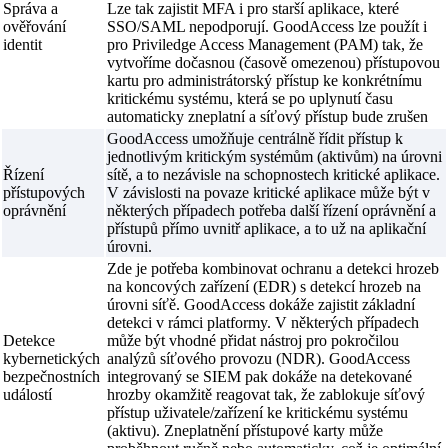
Správa a
Lze tak zajistit MFA i pro starší aplikace, které
ověřování
SSO/SAML nepodporují. GoodAccess lze použít i
identit
pro Priviledge Access Management (PAM) tak, že
vytvoříme dočasnou (časově omezenou) přístupovou
kartu pro administrátorský přístup ke konkrétnímu
kritickému systému, která se po uplynutí času
automaticky zneplatní a síťový přístup bude zrušen
GoodAccess umožňuje centrálně řídit přístup k
jednotlivým kritickým systémům (aktivům) na úrovni
Řízení
sítě, a to nezávisle na schopnostech kritické aplikace.
přístupových
V závislosti na povaze kritické aplikace může být v
oprávnění
některých případech potřeba další řízení oprávnění a
přístupů přímo uvnitř aplikace, a to už na aplikační
úrovni.
Zde je potřeba kombinovat ochranu a detekci hrozeb
na koncových zařízení (EDR) s detekcí hrozeb na
úrovni síťě. GoodAccess dokáže zajistit základní
detekci v rámci platformy. V některých případech
Detekce
může být vhodné přidat nástroj pro pokročilou
kybernetických
analýzů síťového provozu (NDR). GoodAccess
bezpečnostních
integrovaný se SIEM pak dokáže na detekované
událostí
hrozby okamžitě reagovat tak, že zablokuje síťový
přístup uživatele/zařízení ke kritickému systému
(aktivu). Zneplatnění přístupové karty může