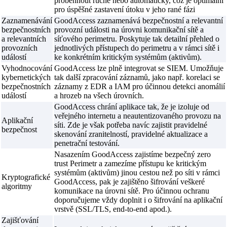
proběhnout ručně nebo automaticky, což je optimální
pro úspěšné zastavení útoku v jeho rané fázi
Zaznamenávání
GoodAccess zaznamenává bezpečnostní a relevantní
bezpečnostních
provozní události na úrovni komunikační sítě a
a relevantních
síťového perimetru. Poskytuje tak detailní přehled o
provozních
jednotlivých přístupech do perimetru a v rámci sítě i
událostí
ke konkrétním kritickým systémům (aktivům).
Vyhodnocování
GoodAccess lze plně integrovat se SIEM. Umožňuje
kybernetických
tak další zpracování záznamů, jako např. korelaci se
bezpečnostních
záznamy z EDR a IAM pro účinnou detekci anomálií
událostí
a hrozeb na všech úrovních.
GoodAccess chrání aplikace tak, že je izoluje od
veřejného internetu a neautentizovaného provozu na
Aplikační
síti. Zde je však potřeba navíc zajistit pravidelné
bezpečnost
skenování zranitelností, pravidelné aktualizace a
penetrační testování.
Nasazením GoodAccess zajistíme bezpečný zero
trust Perimetr a zamezíme přístupu ke kritickým
systémům (aktivům) jinou cestou než po síti v rámci
Kryptografické
GoodAccess, pak je zajištěno šifrování veškeré
algoritmy
komunikace na úrovni sítě. Pro účinnou ochranu
doporučujeme vždy doplnit i o šifrování na aplikační
vrstvě (SSL/TLS, end-to-end apod.).
Zajišťování