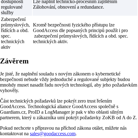
dostupnosti
Lze naplnit technicko-procesním zajištěním
regulované
Zálohování, obnovení a redundance.
služby
Zabezpečení
průmyslových,
Kromě bezpečnosti fyzického přístupu lze
řídících a obd.
GoodAccess dle popsaných principů použít i pro
spec.
zabezpečení průmyslových, řídících a obd. spec.
technických
technických aktiv.
aktiv
Závěrem
Je jisté, že naplnění souladu s novým zákonem o kybernetické
bezpečnosti nebude vždy jednoduché a regulované subjekty budou
mnohdy muset nasadit řadu nových technologií, aby jeho požadavkům
vyhověly.
Část technických požadavků lze pokrýt zero trust řešením
GoodAccess. Technologická aliance GoodAccess společně s
Guardians.cz, ProID a LogManager je pak v této oblasti silným
partnerem, který u zákazníka umí pokrýt požadavky ZoKB od A do Z.
Pokud nechcete s přípravou na příchod zákona otálet, můžete nás
kontaktovat na
sales@goodaccess.com
.