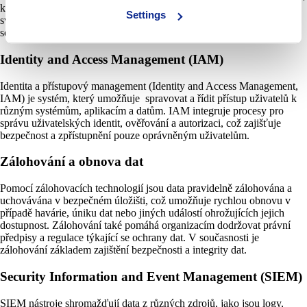
které jejich schopnosti kombinují. Díky EDR může firma lépe chránit
Settings
své aktiva a citlivá data před různými typy útoků, včetně škodlivého
softwaru, ransomwaru a pokročilých hrozeb.
Identity and Access Management (IAM)
Identita a přístupový management (Identity and Access Management,
IAM) je systém, který umožňuje spravovat a řídit přístup uživatelů k
různým systémům, aplikacím a datům. IAM integruje procesy pro
správu uživatelských identit, ověřování a autorizaci, což zajišťuje
bezpečnost a zpřístupnění pouze oprávněným uživatelům.
Zálohování a obnova dat
Pomocí zálohovacích technologií jsou data pravidelně zálohována a
uchovávána v bezpečném úložišti, což umožňuje rychlou obnovu v
případě havárie, úniku dat nebo jiných událostí ohrožujících jejich
dostupnost. Zálohování také pomáhá organizacím dodržovat právní
předpisy a regulace týkající se ochrany dat. V současnosti je
zálohování základem zajištění bezpečnosti a integrity dat.
Security Information and Event Management (SIEM)
SIEM nástroje shromažďují data z různých zdrojů, jako jsou logy,