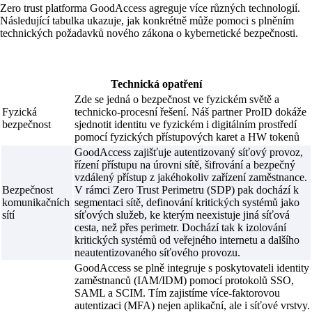
Zero trust platforma GoodAccess agreguje více různých technologií.
Následující tabulka ukazuje, jak konkrétně může pomoci s plněním
technických požadavků nového zákona o kybernetické bezpečnosti.
Technická opatření
Zde se jedná o bezpečnost ve fyzickém světě a
Fyzická
technicko-procesní řešení. Náš partner ProID dokáže
bezpečnost
sjednotit identitu ve fyzickém i digitálním prostředí
pomocí fyzických přístupových karet a HW tokenů
GoodAccess zajišťuje autentizovaný síťový provoz,
řízení přístupu na úrovni sítě, šifrování a bezpečný
vzdálený přístup z jakéhokoliv zařízení zaměstnance.
Bezpečnost
V rámci Zero Trust Perimetru (SDP) pak dochází k
komunikačních
segmentaci sítě, definování kritických systémů jako
sítí
síťových služeb, ke kterým neexistuje jiná síťová
cesta, než přes perimetr. Dochází tak k izolování
kritických systémů od veřejného internetu a dalšího
neautentizovaného síťového provozu.
GoodAccess se plně integruje s poskytovateli identity
zaměstnanců (IAM/IDM) pomocí protokolů SSO,
SAML a SCIM. Tím zajistíme více-faktorovou
autentizaci (MFA) nejen aplikační, ale i síťové vrstvy.